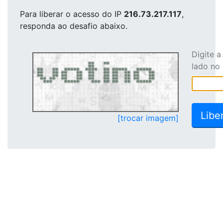
Para liberar o acesso
do IP
216.73.217.117
,
responda ao desafio abaixo.
Digite 
lado no
[trocar imagem]