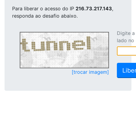
Para liberar o acesso
do IP
216.73.217.143
,
responda ao desafio abaixo.
Digite 
lado no
[trocar imagem]