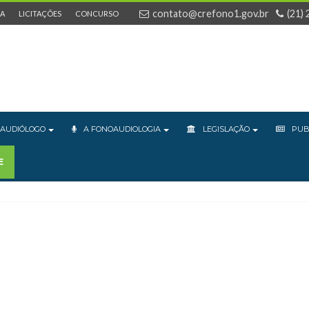
contato@crefono1.gov.br
(21)
IA
LICITAÇÕES
CONCURSO
AUDIÓLOGO
A FONOAUDIOLOGIA
LEGISLAÇÃO
PUB
E