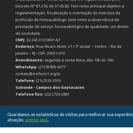
Decreto N° 87.218, de 31.05.82. Tem como principal objetivo a
regulamentação, fiscalização e orientação do exercício da
profissão de Fonoaudiólogo, bem como a observância de
prestação de serviço fonoaudiológico de qualidade, um direito
da sociedade.
CNPJ:
32.243.313/0001-67
Endereço:
Rua Álvaro Alvim, 21 / 5º andar – Centro – Rio de
Janeiro – RJ –CEP: 20031-010
Atendimento:
segunda a sexta-feira, das 10h às 16h.
WhatsApp:
(21) 95905-6377
contato@crefono1.org.br
Telefone:
(21) 2533-2916
Subsede - Campos dos Goytacazes
Telefone fixo:
(22) 2724-2881
ACOMPANHE-NOS
Guardamos as estatísticas de visitas para melhorar sua experiê
atuação,
acesse aqui.
.