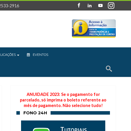
 2533-2916
LICAÇÕES
EVENTOS
ANUIDADE 2023: Se o pagamento for
parcelado, só imprima o boleto referente ao
mês de pagamento. Não selecione tudo!
FONO 24H