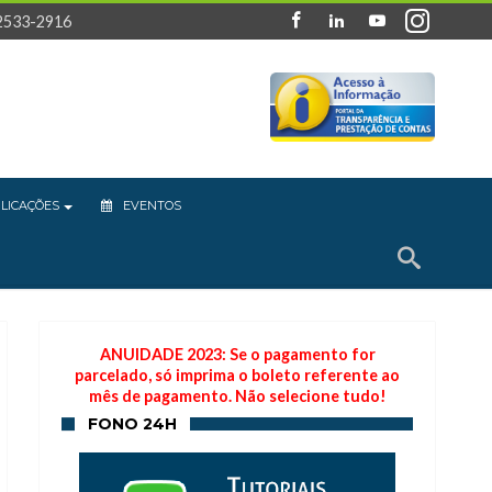
 2533-2916
LICAÇÕES
EVENTOS
ANUIDADE 2023: Se o pagamento for
parcelado, só imprima o boleto referente ao
mês de pagamento. Não selecione tudo!
FONO 24H