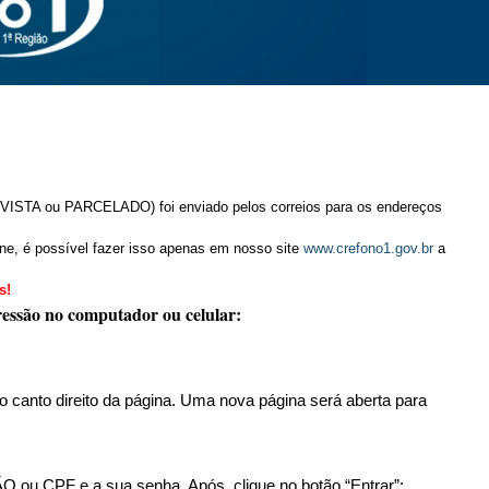
 VISTA ou PARCELADO) foi enviado pelos correios para os endereços
line, é possível fazer isso apenas em nosso site
www.crefono1.gov.br
a
s!
ressão no computador ou celular:
o canto direito da página. Uma nova página será aberta para
ou CPF e a sua senha. Após, clique no botão “Entrar”;