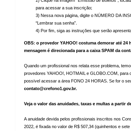
2) Clique na imagem “Emissão de Boletos”, locali
para acessar a sua inscrição;
3) Nessa nova página, digite o NÚMERO DA INS
“Lembrar sua senha”.
4) Por fim, siga as instruções que serão apresent
OBS: o provedor YAHOO! costuma demorar até 24 ho
mensagem é direcionada para a caixa SPAM da cont
Quando um profissional nos relata esse problema, temo
provedores YAHOO!, HOTMAIL e GLOBO.COM, para que
possível acessar a área FONO 24 HORAS. Se for o seu c
contato@crefono1.gov.br.
Veja o valor das anuidades, taxas e multas a partir d
A anuidade devida pelos profissionais inscritos nos Cons
2022, é fixada no valor de R$ 507,34 (quinhentos e sete