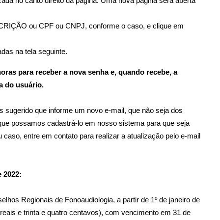
zada no canto direito da página. Uma nova página será aberta
CRIÇÃO ou CPF ou CNPJ, conforme o caso, e clique em
adas na tela seguinte.
ras para receber a nova senha e, quando recebe, a
a do usuário.
s sugerido que informe um novo e-mail, que não seja dos
 possamos cadastrá-lo em nosso sistema para que seja
aso, entre em contato para realizar a atualização pelo e-mail
e 2022:
elhos Regionais de Fonoaudiologia, a partir de 1º de janeiro de
 reais e trinta e quatro centavos), com vencimento em 31 de