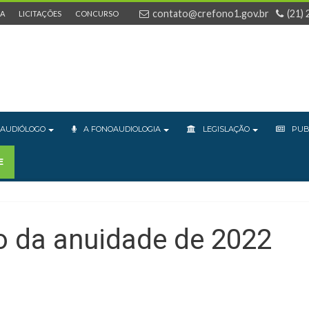
contato@crefono1.gov.br
(21)
IA
LICITAÇÕES
CONCURSO
AUDIÓLOGO
A FONOAUDIOLOGIA
LEGISLAÇÃO
PUB
E
o da anuidade de 2022