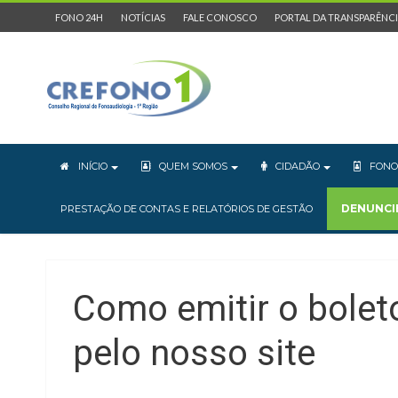
FONO 24H
NOTÍCIAS
FALE CONOSCO
PORTAL DA TRANSPARÊNC
INÍCIO
QUEM SOMOS
CIDADÃO
FONO
DENUNCI
PRESTAÇÃO DE CONTAS E RELATÓRIOS DE GESTÃO
Como emitir o bolet
pelo nosso site