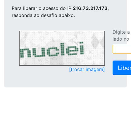
Para liberar o acesso
do IP
216.73.217.173
,
responda ao desafio abaixo.
Digite 
lado no
[trocar imagem]