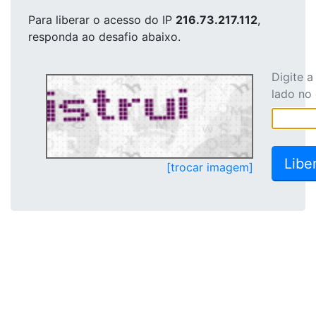
Para liberar o acesso
do IP
216.73.217.112
,
responda ao desafio abaixo.
Digite 
lado no
[trocar imagem]