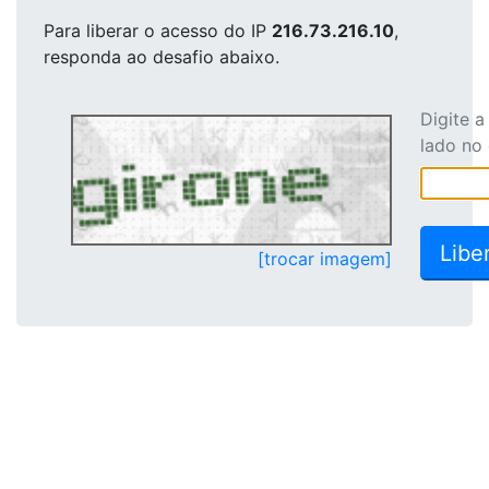
Para liberar o acesso
do IP
216.73.216.10
,
responda ao desafio abaixo.
Digite 
lado no
[trocar imagem]