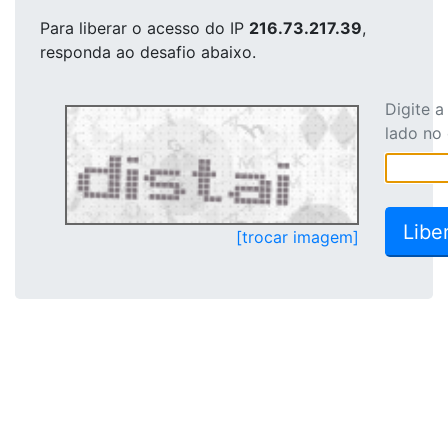
Para liberar o acesso
do IP
216.73.217.39
,
responda ao desafio abaixo.
Digite 
lado no
[trocar imagem]