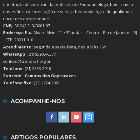
orientação do exercício da profissão de Fonoaudiólogo, bem como a
observância de prestação de serviço fonoaudiológico de qualidade,
um direito da sociedade.
CNPJ:
32.243.313/0001-67
Endereço:
Rua Álvaro Alvim, 21 / 5º andar – Centro – Rio de Janeiro – RJ
–CEP: 20031-010
Atendimento:
segunda a sexta-feira, das 10h às 16h.
WhatsApp:
(21) 95905-6377
contato@crefono1.org.br
Telefone:
(21) 2533-2916
Subsede - Campos dos Goytacazes
Telefone fixo:
(22) 2724-2881
ACOMPANHE-NOS
ARTIGOS POPULARES