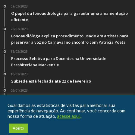
09/03/2023
O papel da fonoaudiologia para garantir uma amamentação
eficiente
23/02/2023
Fonoaudióloga explica procedimento usado em artistas para
preservar a voz no Carnaval no Encontro com Patrícia Poeta
13/02/2023
Processo Seletivo para Docentes na Universidade
Presbiteriana Mackenzie
10/02/2023
Subsede está fechada até 22 de fevereiro
03/01/2023
Veja os valores da anuidade, taxas e multas devidas a partir
de 1º de janeiro de 2023
Guardamos as estatísticas de visitas para melhorar sua
experiência de navegação. Ao continuar, você concorda com
nossa forma de atuação,
acesse aqui.
.
Aceito
Copyright © Crefono1. Todos os direitos reservados - DESENVOLVIDO