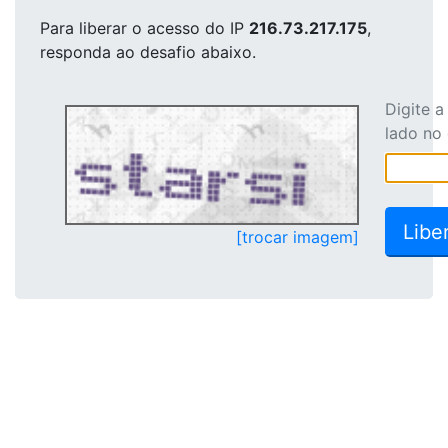
Para liberar o acesso
do IP
216.73.217.175
,
responda ao desafio abaixo.
Digite 
lado no
[trocar imagem]