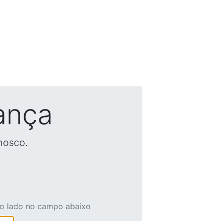
ança
nosco.
ao lado no campo abaixo