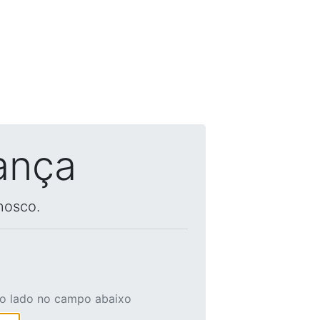
ança
nosco.
ao lado no campo abaixo