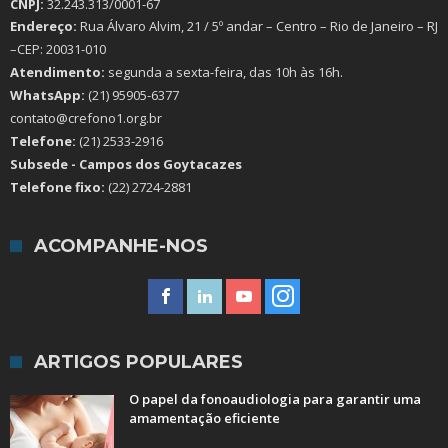
CNPJ:
32.243.313/0001-67
Endereço:
Rua Álvaro Alvim, 21 / 5º andar – Centro – Rio de Janeiro – RJ
–CEP: 20031-010
Atendimento:
segunda a sexta-feira, das 10h às 16h.
WhatsApp:
(21) 95905-6377
contato@crefono1.org.br
Telefone:
(21) 2533-2916
Subsede - Campos dos Goytacazes
Telefone fixo:
(22) 2724-2881
ACOMPANHE-NOS
ARTIGOS POPULARES
O papel da fonoaudiologia para garantir uma
amamentação eficiente