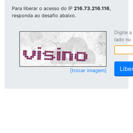
Para liberar o acesso
do IP
216.73.216.116
,
responda ao desafio abaixo.
Digite 
lado no
[trocar imagem]