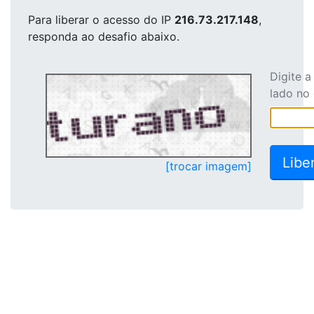
Para liberar o acesso
do IP
216.73.217.148
,
responda ao desafio abaixo.
Digite 
lado no
[trocar imagem]