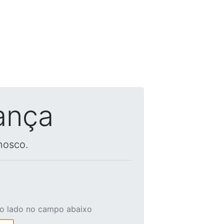
ança
nosco.
ao lado no campo abaixo