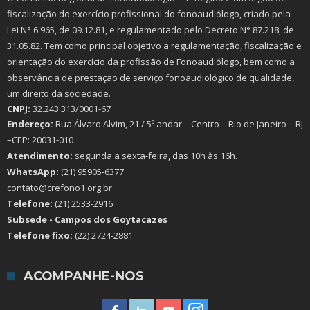
fiscalização do exercício profissional do fonoaudiólogo, criado pela
Lei N° 6.965, de 09.12.81, e regulamentado pelo Decreto N° 87.218, de
31.05.82. Tem como principal objetivo a regulamentação, fiscalização e
orientação do exercício da profissão de Fonoaudiólogo, bem como a
observância de prestação de serviço fonoaudiológico de qualidade,
um direito da sociedade.
CNPJ:
32.243.313/0001-67
Endereço:
Rua Álvaro Alvim, 21 / 5º andar – Centro – Rio de Janeiro – RJ
–CEP: 20031-010
Atendimento:
segunda a sexta-feira, das 10h às 16h.
WhatsApp:
(21) 95905-6377
contato@crefono1.org.br
Telefone:
(21) 2533-2916
Subsede - Campos dos Goytacazes
Telefone fixo:
(22) 2724-2881
ACOMPANHE-NOS