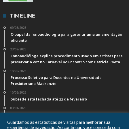
TIMELINE
09/03/2023
O papel da fonoaudiologia para garantir uma amamentação
eficiente
23/02/2023
Fonoaudióloga explica procedimento usado em artistas para
preservar a voz no Carnaval no Encontro com Patrícia Poeta
13/02/2023
Processo Seletivo para Docentes na Universidade
Presbiteriana Mackenzie
10/02/2023
Subsede está fechada até 22 de fevereiro
03/01/2023
Veja os valores da anuidade, taxas e multas devidas a partir
de 1º de janeiro de 2023
Guardamos as estatísticas de visitas para melhorar sua
experiência de navegação. Ao continuar, você concorda com