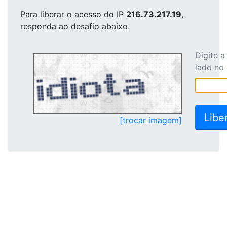
Para liberar o acesso
do IP
216.73.217.19
,
responda ao desafio abaixo.
Digite 
lado no
[trocar imagem]