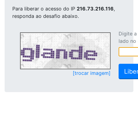
Para liberar o acesso
do IP
216.73.216.116
,
responda ao desafio abaixo.
Digite 
lado no
[trocar imagem]