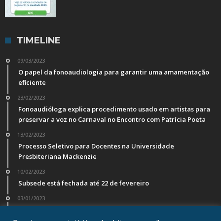
TIMELINE
09/03/2023
O papel da fonoaudiologia para garantir uma amamentação
eficiente
23/02/2023
Fonoaudióloga explica procedimento usado em artistas para
preservar a voz no Carnaval no Encontro com Patrícia Poeta
13/02/2023
Processo Seletivo para Docentes na Universidade
Presbiteriana Mackenzie
10/02/2023
Subsede está fechada até 22 de fevereiro
03/01/2023
Veja os valores da anuidade, taxas e multas devidas a partir
de 1º de janeiro de 2023