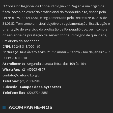
O Conselho Regional de Fonoaudiologia – 1ª Região é um órgão de
fiscalização do exercício profissional do fonoaudiólogo, criado pela
Lei N° 6.965, de 09.12.81, e regulamentado pelo Decreto N° 87.218, de
31.05.82. Tem como principal objetivo a regulamentação, fiscalização e
orientação do exercício da profissão de Fonoaudiólogo, bem como a
observância de prestação de serviço fonoaudiológico de qualidade,
um direito da sociedade.
CNPJ:
32.243.313/0001-67
Endereço:
Rua Álvaro Alvim, 21 / 5º andar – Centro – Rio de Janeiro – RJ
–CEP: 20031-010
Atendimento:
segunda a sexta-feira, das 10h às 16h.
WhatsApp:
(21) 95905-6377
contato@crefono1.org.br
Telefone:
(21) 2533-2916
Subsede - Campos dos Goytacazes
Telefone fixo:
(22) 2724-2881
ACOMPANHE-NOS