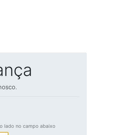
ança
nosco.
ao lado no campo abaixo