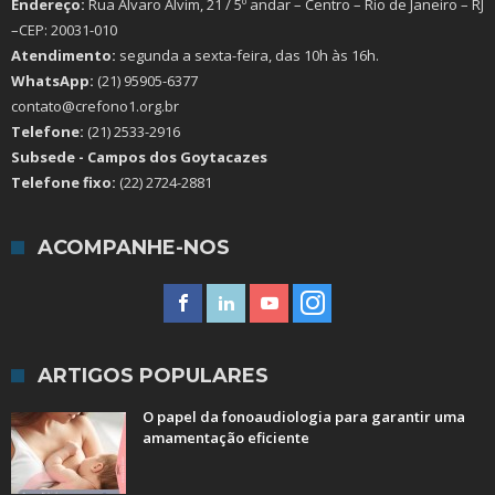
Endereço:
Rua Álvaro Alvim, 21 / 5º andar – Centro – Rio de Janeiro – RJ
–CEP: 20031-010
Atendimento:
segunda a sexta-feira, das 10h às 16h.
WhatsApp:
(21) 95905-6377
contato@crefono1.org.br
Telefone:
(21) 2533-2916
Subsede - Campos dos Goytacazes
Telefone fixo:
(22) 2724-2881
ACOMPANHE-NOS
ARTIGOS POPULARES
O papel da fonoaudiologia para garantir uma
amamentação eficiente