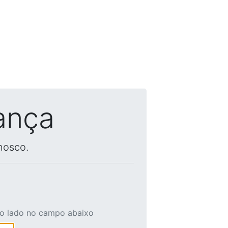
ança
nosco.
ao lado no campo abaixo