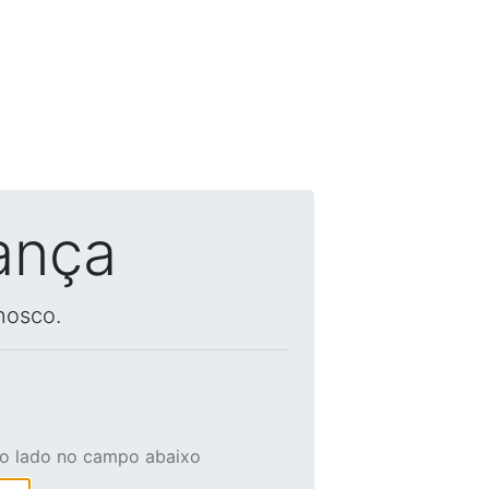
ança
nosco.
ao lado no campo abaixo