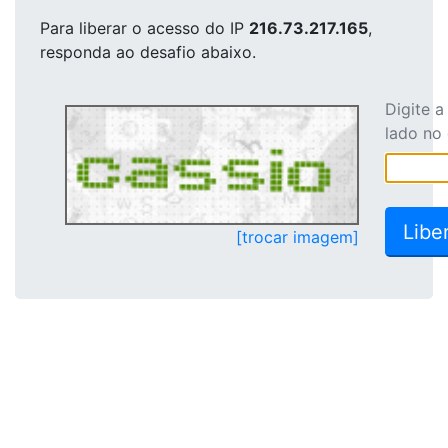
Para liberar o acesso
do IP
216.73.217.165
,
responda ao desafio abaixo.
Digite 
lado no
[trocar imagem]